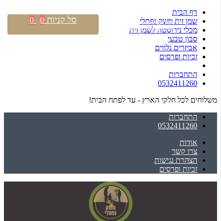
דף הבית
סל קניות
0
0
שמן זית משק נפתלי
התחברות \ הרשמה
מכלי נירוסטה לשמן זית
סבון טבעי
אביזרים נלווים
זכיות ופרסים
התחברות
0532411260
משלוחים לכל חלקי הארץ - עד לפתח הבית!
התחברות
0532411260
אודות
צרו קשר
הצהרת נגישות
זכיות ופרסים