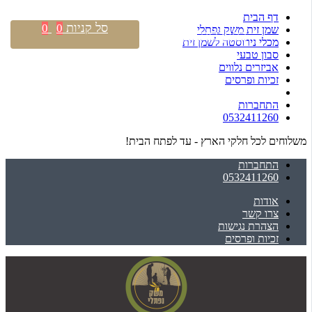
דף הבית
סל קניות
0
0
שמן זית משק נפתלי
התחברות \ הרשמה
מכלי נירוסטה לשמן זית
סבון טבעי
אביזרים נלווים
זכיות ופרסים
התחברות
0532411260
משלוחים לכל חלקי הארץ - עד לפתח הבית!
התחברות
0532411260
אודות
צרו קשר
הצהרת נגישות
זכיות ופרסים