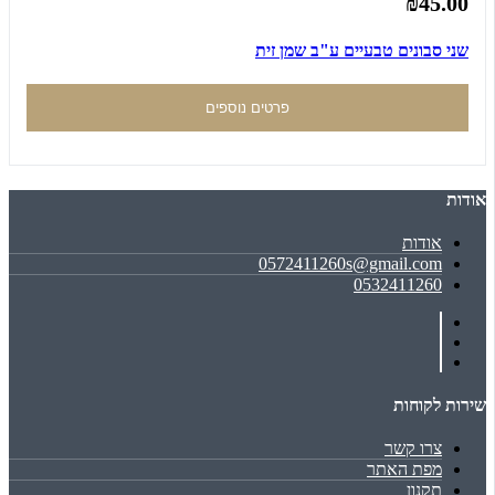
₪45.00
שני סבונים טבעיים ע"ב שמן זית
פרטים נוספים
אודות
אודות
0572411260s@gmail.com
0532411260
שירות לקוחות
צרו קשר
מפת האתר
תקנון