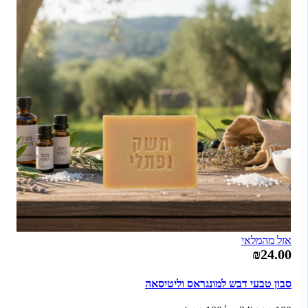
אזל מהמלאי
₪24.00
סבון טבעי דבש למונגראס וליטיסאה