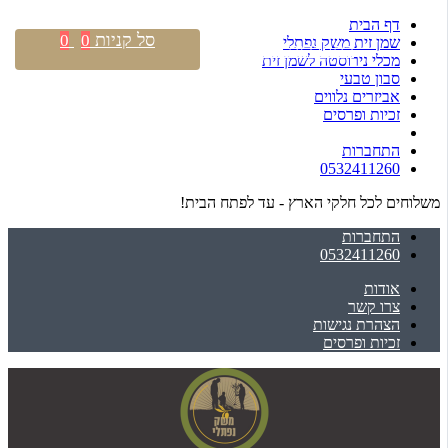
דף הבית
סל קניות
0
0
שמן זית משק נפתלי
התחברות \ הרשמה
מכלי נירוסטה לשמן זית
סבון טבעי
אביזרים נלווים
זכיות ופרסים
התחברות
0532411260
משלוחים לכל חלקי הארץ - עד לפתח הבית!
התחברות
0532411260
אודות
צרו קשר
הצהרת נגישות
זכיות ופרסים