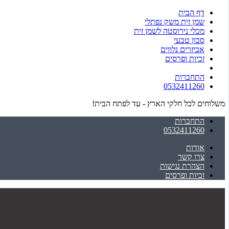
דף הבית
שמן זית משק נפתלי
מכלי נירוסטה לשמן זית
סבון טבעי
אביזרים נלווים
זכיות ופרסים
התחברות
0532411260
משלוחים לכל חלקי הארץ - עד לפתח הבית!
התחברות
0532411260
אודות
צרו קשר
הצהרת נגישות
זכיות ופרסים