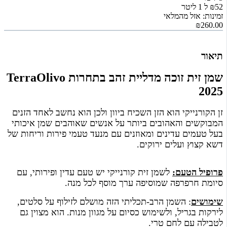
₪52 ל 1 ליטר
זמינות: אזל מהמלאי
₪260.00
תיאור
שמן זית זוכה מדליית זהב בתחרות TerraOlivo
2025
זן הקורנייקי הוא הזן השכיח ביוון ולכן הוא נחשב לאחד הזנים
המבוקשים והאהובים ביותר על אנשים שאוהבים שמן איכותי
בעל טעמים עדינים ומאוזנים עם מנעד טעמי פירות וריחות של
דשא קצוץ ועלים ירוקים.
פרופיל הטעם
:
לשמן זית קורנייקי יש טעם עדין ופירותי, עם
סיומת חרפרפה שמוסיפה ערך מוסף לכל מנה.
שימושים
: השמן הרב-תכליתי הזה מושלם לזילוף על סלטים,
לירקות בגריל, ולשימוש כסיום על מגוון מנות.
הוא מצוין גם
לטבילה עם לחם טרי.